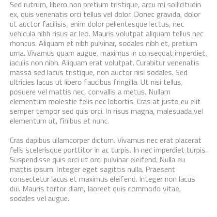
Sed rutrum, libero non pretium tristique, arcu mi sollicitudin
ex, quis venenatis orci tellus vel dolor. Donec gravida, dolor
ut auctor facilisis, enim dolor pellentesque lectus, nec
vehicula nibh risus ac leo. Mauris volutpat aliquam tellus nec
rhoncus. Aliquam et nibh pulvinar, sodales nibh et, pretium
urna. Vivamus quam augue, maximus in consequat imperdiet,
iaculis non nibh. Aliquam erat volutpat. Curabitur venenatis
massa sed lacus tristique, non auctor nisl sodales. Sed
ultricies lacus ut libero faucibus fringilla. Ut nisi tellus,
posuere vel mattis nec, convallis a metus. Nullam
elementum molestie felis nec lobortis. Cras at justo eu elit
semper tempor sed quis orci. In risus magna, malesuada vel
elementum ut, finibus et nunc.
Cras dapibus ullamcorper dictum. Vivamus nec erat placerat
felis scelerisque porttitor in ac turpis. In nec imperdiet turpis.
Suspendisse quis orci ut orci pulvinar eleifend. Nulla eu
mattis ipsum. Integer eget sagittis nulla. Praesent
consectetur lacus et maximus eleifend. Integer non lacus
dui. Mauris tortor diam, laoreet quis commodo vitae,
sodales vel augue.