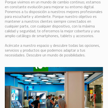
Porque vivimos en un mundo de cambio continuo; estamos
en constante evolución para mejorar su entorno digital.
Ponemos a tu disposición a nuestros mejores profesionales
para escucharte y atenderte. Porque nuestro objetivo es
mantener a nuestros clientes siempre conectados en
cualquier parte, con cualquier dispositivo, con la máxima
calidad y seguridad; te ofercemos la mejor cobertura y una
amplio catálogo de smartphones, tablets y accesorios.
Acércate a nuestro espacio y descubre todas las opciones,
servicios y productos que podemos adaptar a tus
necesidades. Descubre un mundo de posibilidades.